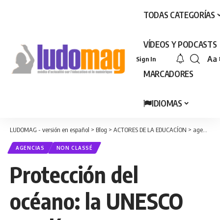
TODAS CATEGORÍAS
VÍDEOS Y PODCASTS
Aa
Sign In
Fon
MARCADORES
Res
IDIOMAS
LUDOMAG - versión en español
>
Blog
>
ACTORES DE LA EDUCACÍON
>
agencias
AGENCIAS
NON CLASSÉ
Protección del
océano: la UNESCO