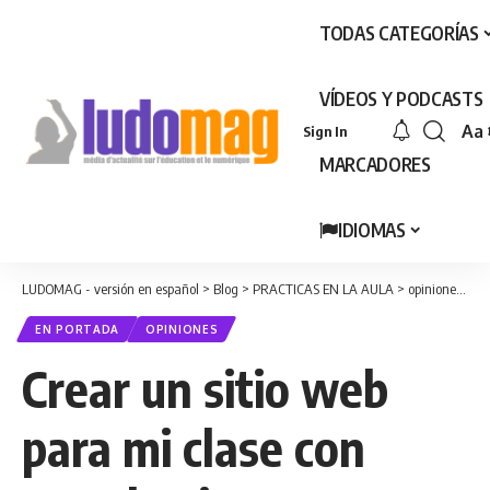
TODAS CATEGORÍAS
VÍDEOS Y PODCASTS
Aa
Sign In
Fon
MARCADORES
Res
IDIOMAS
LUDOMAG - versión en español
>
Blog
>
PRACTICAS EN LA AULA
>
opiniones
>
Cr
EN PORTADA
OPINIONES
Crear un sitio web
para mi clase con