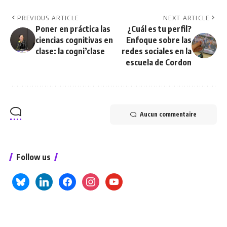
PREVIOUS ARTICLE
NEXT ARTICLE
Poner en práctica las
¿Cuál es tu perfil?
ciencias cognitivas en
Enfoque sobre las
clase: la cogni’clase
redes sociales en la
escuela de Cordon
Aucun commentaire
Follow us
bluesky
linkedin
facebook
instagram
youtube