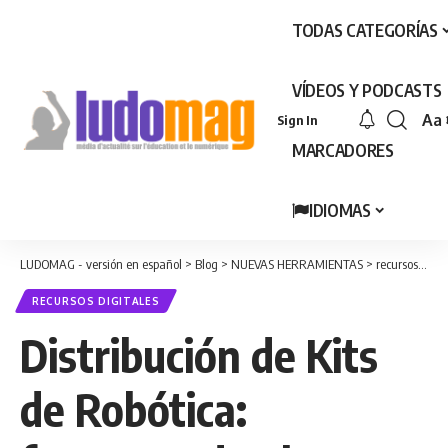
TODAS CATEGORÍAS
VÍDEOS Y PODCASTS
Aa
Sign In
Fon
MARCADORES
Res
IDIOMAS
LUDOMAG - versión en español
>
Blog
>
NUEVAS HERRAMIENTAS
>
recursos digitales
RECURSOS DIGITALES
Distribución de Kits
de Robótica: