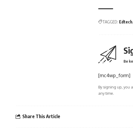
TAGGED:
Edtech
Si
Be ke
[mc4wp_form]
By signing up, you 
any time.
Share This Article