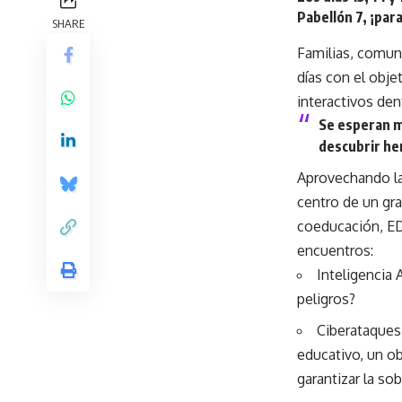
Pabellón 7, ¡para
SHARE
Familias, comun
días con el obje
interactivos den
Se esperan m
descubrir he
Aprovechando la
centro de un gr
coeducación, ED
encuentros:
Inteligencia A
peligros?
Ciberataques 
educativo, un ob
garantizar la so