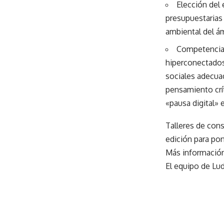
Elección del 
presupuestarias
ambiental del ám
Competencias
hiperconectados 
sociales adecuad
pensamiento crí
«pausa digital» 
Talleres de con
edición para pon
Más informació
El equipo de Lu