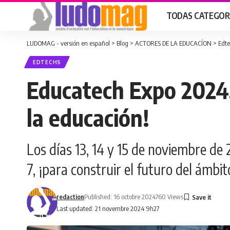
TODAS CATEGOR
LUDOMAG - versión en español
>
Blog
>
ACTORES DE LA EDUCACÍON
>
Edte
EDTECHS
Educatech Expo 2024, 
la educación!
Los días 13, 14 y 15 de noviembre de
7, ¡para construir el futuro del ámbit
redaction
Published: 16 octobre 2024
760 Views
Last updated: 21 novembre 2024 9h27