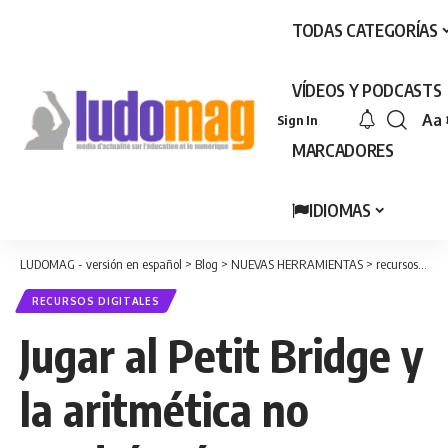
TODAS CATEGORÍAS
VÍDEOS Y PODCASTS
Aa
Sign In
Fon
MARCADORES
Res
IDIOMAS
LUDOMAG - versión en español
>
Blog
>
NUEVAS HERRAMIENTAS
>
recursos digitales
RECURSOS DIGITALES
Jugar al Petit Bridge y
la aritmética no